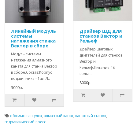
Линейный модуль
Драйвер ШД для
системы
станков Вектор и
натяжения станка
Рельеф
Вектор в сборе
Драйвер шаговых
Модуль системы
двигателей для станков
натяжения алмазного
Вектор и
каната для станка Вектор
Рельеф.Питание 48
в сборе.Состав:Корпус
вольт...
подшипника - 1шт.Л..
8000р.
3000р.
обжимная втулка
,
алмазный канат
,
канатный станок
,
гидравлический пресс