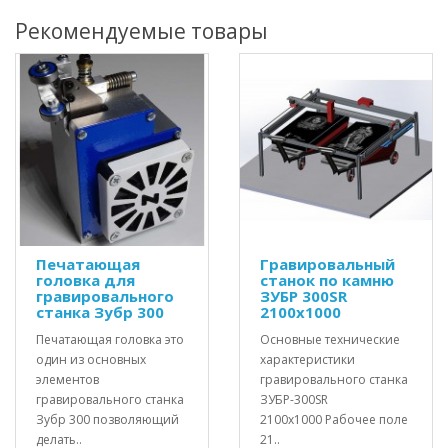
Рекомендуемые товары
Печатающая
Гравировальный
головка для
станок по камню
гравировального
ЗУБР 300SR
станка Зубр 300
2100х1000
Печатающая головка это
Основные технические
один из основных
характеристики
элементов
гравировального станка
гравировального станка
ЗУБР-300SR
Зубр 300 позволяющий
2100х1000 Рабочее поле
делать..
21..