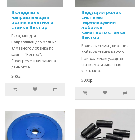
Вкладыш в
Ведущий ролик
направляющий
системы
ролик канатного
перемещения
станка Вектор
лобзика
канатного станка
Вкладыш для
Вектор
направляющего ролика
Ролик системы движения
алмазного лобзика по
лобзика станка Вектор.
камню "Вектор".
При должном уходе за
Своевременная замена
станком эта запасная
данного э..
часть может ..
500р.
5000р.