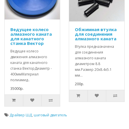
Ведущее колесо
Обжимная втулка
алмазного каната
для соединения
для канатного
алмазного каната
станка Вектор
Втулка предназначена
Ведущее колесо
для соединения
движения алмазного
алмазного каната
каната для канатного
диаметром 8.8
станка ВекторДиаметр -
мм.Размер 20х8.4х5.1
400ммМатериал
мм...
полиамид..
200р.
35000р.
Драйвер ШД
,
шаговый двигатель